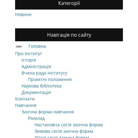
Категорії
Новини
Навігація по сайту
Головна
Про Інститут
Історія
Адміністрація
Вчена рада Інституту
Проєктні положення
Наукова бібліотека
Документація
Контакти
Навчання
Заочна форма навчання
Розклад
Настановча сесія заочна форма
Зимова сесія заочна форма
Літня сесія заочна форма