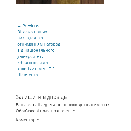
Навігація
← Previous
записів
Previous
Вітаємо наших
post:
викладачів з
отриманням нагород
від Національного
університету
«Чернігівський
колегіум» імені Т.Г.
Шевченка.
Залишити відповідь
Ваша e-mail адреса не оприлюднюватиметься.
Обов’язкові поля позначені
*
Коментар
*