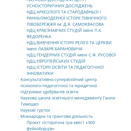
УСНОІСТОРИЧНИХ ДОСЛІДЖЕНЬ
НДЦ АРХЕОЛОГІЇ ТА СТАРОДАВНЬОЇ І
РАННЬОМОДЕРНОЇ ІСТОРІЇ ПІВНІЧНОГО
ЛІВОБЕРЕЖЖЯ ім. Д.Я. САМОКВАСОВА
НДЦ КРАЄЗНАВЧИХ СТУДІЙ імені П.К.
ФЕДОРЕНКА
НДЦ ВИВЧЕННЯ ІСТОРІЇ РЕЛІГІЇ ТА ЦЕРКВИ
імені ЛАЗАРЯ БАРАНОВИЧА
НДЦ ГЕНДЕРНИХ СТУДІЙ імені С.Ф. РУСОВОЇ
НДЦ ЄВРОПЕЙСЬКИХ СТУДІЙ
НДЦ ІСТОРІЇ ОСВІТИ ТА ПЕДАГОГІЧНОЇ
ІННОВАТИКИ
Консультативно-супервізійний центр
психолого-педагогічної та юридичної
підтримки здобувачів освіти
Наукова школа освітнього менеджменту Ганни
Тимошко
Наукові гуртки
Міжнародна та грантова діяльність
Проєкт «Історична гра-квест «300
фейкоборців»