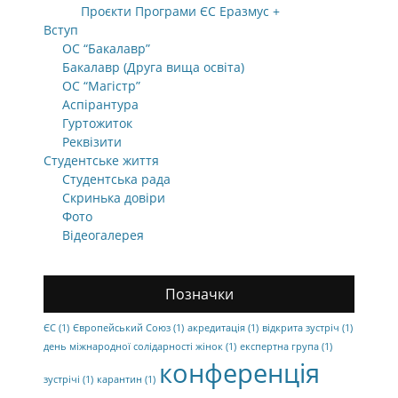
Проєкти Програми ЄС Еразмус +
Вступ
ОС “Бакалавр”
Бакалавр (Друга вища освіта)
ОС “Магістр”
Аспірантура
Гуртожиток
Реквізити
Студентське життя
Студентська рада
Скринька довіри
Фото
Відеогалерея
Позначки
ЄС
(1)
Європейський Союз
(1)
акредитація
(1)
відкрита зустріч
(1)
день міжнародної солідарності жінок
(1)
експертна група
(1)
конференція
зустрічі
(1)
карантин
(1)