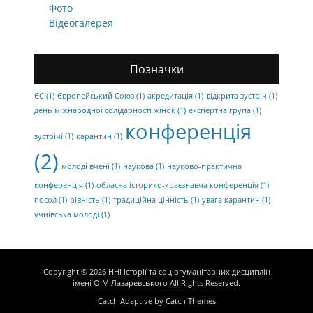
Фото
Відеогалерея
Позначки
ЄС
(1)
Європейський Союз
(1)
акредитація
(1)
відкрита зустріч
(1)
день міжнародної солідарності жінок
(1)
експертна група
(1)
конференція
зустрічі
(1)
карантин
(1)
(2)
молоді вчені
(1)
наукова
(1)
науково-практична
конференція
(1)
обласна історико-краєзнавча конференція
(1)
посол
(1)
рівність
(1)
традиційна цінність
(1)
увага карантин
(1)
учнівська молоді
(1)
Copyright © 2026
ННІ історії та соціогуманітарних дисциплін
імені О.М.Лазаревського
All Rights Reserved.
Catch Adaptive by
Catch Themes