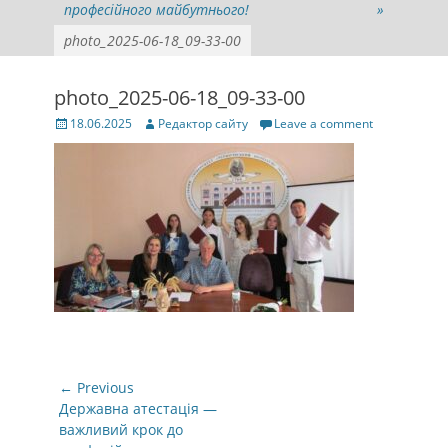
професійного майбутнього!
»
photo_2025-06-18_09-33-00
photo_2025-06-18_09-33-00
Posted
Author
18.06.2025
Редактор сайту
Leave a comment
on
Навігація
← Previous
записів
Previous
Державна атестація —
post:
важливий крок до