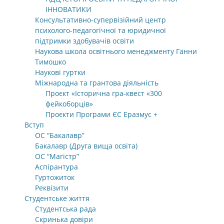
ІННОВАТИКИ
Консультативно-супервізійний центр
психолого-педагогічної та юридичної
підтримки здобувачів освіти
Наукова школа освітнього менеджменту Ганни
Тимошко
Наукові гуртки
Міжнародна та грантова діяльність
Проєкт «Історична гра-квест «300
фейкоборців»
Проєкти Програми ЄС Еразмус +
Вступ
ОС “Бакалавр”
Бакалавр (Друга вища освіта)
ОС “Магістр”
Аспірантура
Гуртожиток
Реквізити
Студентське життя
Студентська рада
Скринька довіри