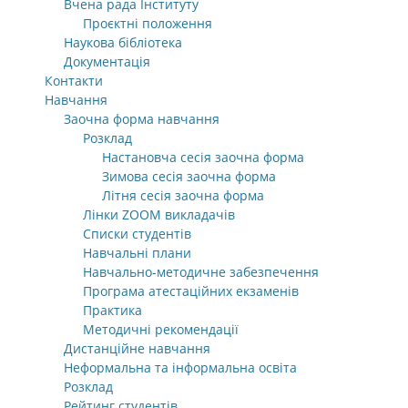
Вчена рада Інституту
Проєктні положення
Наукова бібліотека
Документація
Контакти
Навчання
Заочна форма навчання
Розклад
Настановча сесія заочна форма
Зимова сесія заочна форма
Літня сесія заочна форма
Лінки ZOOM викладачів
Списки студентів
Навчальні плани
Навчально-методичне забезпечення
Програма атестаційних екзаменів
Практика
Методичні рекомендації
Дистанційне навчання
Неформальна та інформальна освіта
Розклад
Рейтинг студентів