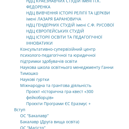
НДЦ КРАЄЗНАВЧИХ СТУДІЙ імені П.К.
ФЕДОРЕНКА
НДЦ ВИВЧЕННЯ ІСТОРІЇ РЕЛІГІЇ ТА ЦЕРКВИ
імені ЛАЗАРЯ БАРАНОВИЧА
НДЦ ГЕНДЕРНИХ СТУДІЙ імені С.Ф. РУСОВОЇ
НДЦ ЄВРОПЕЙСЬКИХ СТУДІЙ
НДЦ ІСТОРІЇ ОСВІТИ ТА ПЕДАГОГІЧНОЇ
ІННОВАТИКИ
Консультативно-супервізійний центр
психолого-педагогічної та юридичної
підтримки здобувачів освіти
Наукова школа освітнього менеджменту Ганни
Тимошко
Наукові гуртки
Міжнародна та грантова діяльність
Проєкт «Історична гра-квест «300
фейкоборців»
Проєкти Програми ЄС Еразмус +
Вступ
ОС “Бакалавр”
Бакалавр (Друга вища освіта)
ОС “Магістр”