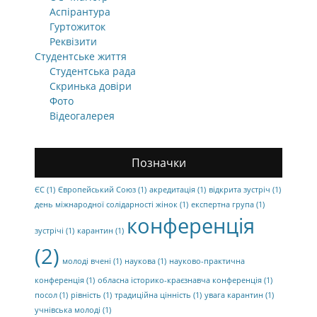
Аспірантура
Гуртожиток
Реквізити
Студентське життя
Студентська рада
Скринька довіри
Фото
Відеогалерея
Позначки
ЄС
(1)
Європейський Союз
(1)
акредитація
(1)
відкрита зустріч
(1)
день міжнародної солідарності жінок
(1)
експертна група
(1)
конференція
зустрічі
(1)
карантин
(1)
(2)
молоді вчені
(1)
наукова
(1)
науково-практична
конференція
(1)
обласна історико-краєзнавча конференція
(1)
посол
(1)
рівність
(1)
традиційна цінність
(1)
увага карантин
(1)
учнівська молоді
(1)