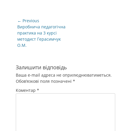
Навігація
← Previous
записів
Previous
Виробнича педагогічна
post:
практика на 3 курсі
методист Герасимчук
О.М.
Залишити відповідь
Ваша e-mail адреса не оприлюднюватиметься.
Обов’язкові поля позначені
*
Коментар
*