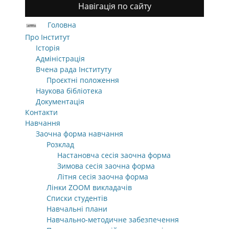
Навігація по сайту
Головна
Про Інститут
Історія
Адміністрація
Вчена рада Інституту
Проєктні положення
Наукова бібліотека
Документація
Контакти
Навчання
Заочна форма навчання
Розклад
Настановча сесія заочна форма
Зимова сесія заочна форма
Літня сесія заочна форма
Лінки ZOOM викладачів
Списки студентів
Навчальні плани
Навчально-методичне забезпечення