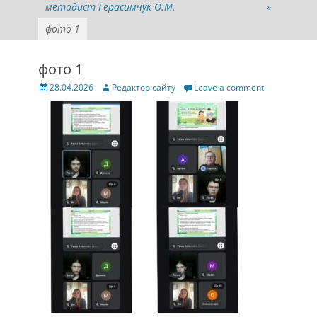
методист Герасимчук О.М.
»
фото 1
фото 1
Posted
Author
28.04.2026
Редактор сайту
Leave a comment
on