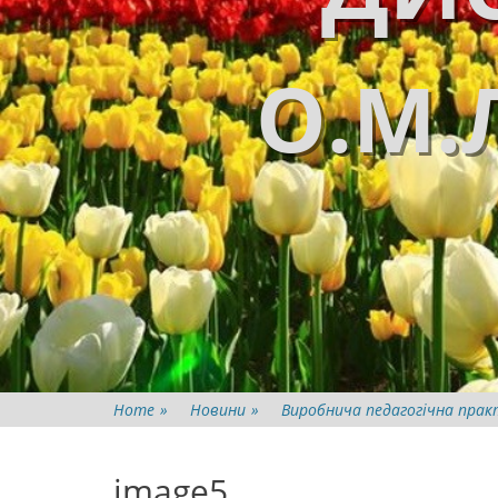
О.М.
Home
»
Новини
»
Виробнича педагогічна практ
image5