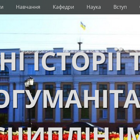
ти
Навчання
Кафедри
Наука
Вступ
НІ ІСТОРІЇ 
ОГУМАНІТ
ЦИПЛІН І