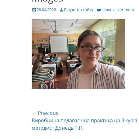
Posted
Author
28.04.2026
Редактор сайту
Leave a comment
on
Навігація
← Previous
Previous
Виробнича педагогічна практика на 3 курсі
записів
post:
методист Донець Т.П.