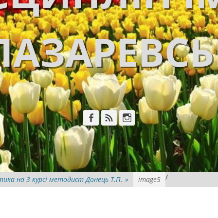
ЛАЗАРЕВС
Facebook
Feed
Instagram
/
ика на 3 курсі методист Донець Т.П.
»
image5