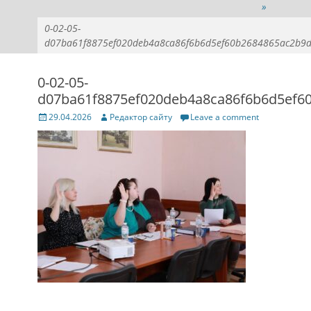
»
0-02-05-
d07ba61f8875ef020deb4a8ca86f6b6d5ef60b2684865ac2b9
0-02-05-
d07ba61f8875ef020deb4a8ca86f6b6d5ef6
Posted
Author
29.04.2026
Редактор сайту
Leave a comment
on