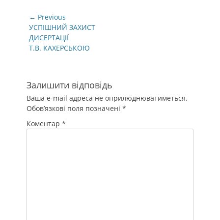
Навігація
← Previous
записів
Previous
УСПІШНИЙ ЗАХИСТ
post:
ДИСЕРТАЦІЇ
Т.В. КАХЕРСЬКОЮ
Залишити відповідь
Ваша e-mail адреса не оприлюднюватиметься.
Обов’язкові поля позначені
*
Коментар
*