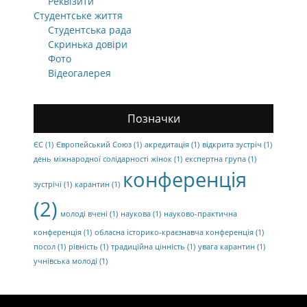
Реквізити
Студентське життя
Студентська рада
Скринька довіри
Фото
Відеогалерея
Позначки
ЄС
(1)
Європейський Союз
(1)
акредитація
(1)
відкрита зустріч
(1)
день міжнародної солідарності жінок
(1)
експертна група
(1)
конференція
зустрічі
(1)
карантин
(1)
(2)
молоді вчені
(1)
наукова
(1)
науково-практична
конференція
(1)
обласна історико-краєзнавча конференція
(1)
посол
(1)
рівність
(1)
традиційна цінність
(1)
увага карантин
(1)
учнівська молоді
(1)