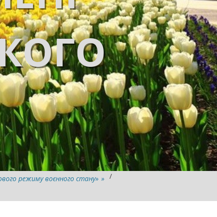
ЬКОГО
/
вового режиму воєнного стану»
»