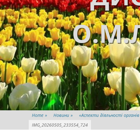
О.М.
Home
»
Новини
»
«Аспекти діяльності органів
IMG_20260505_233554_724