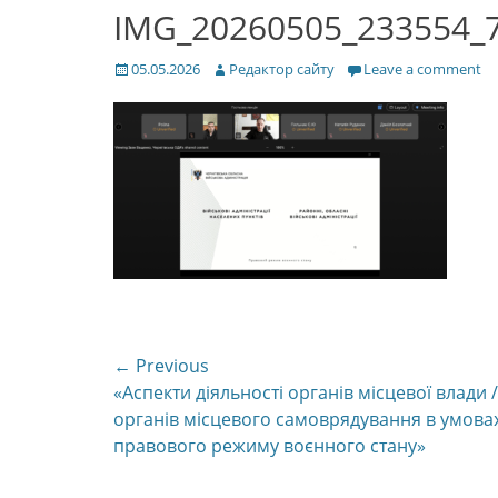
IMG_20260505_233554_
Posted
Author
05.05.2026
Редактор сайту
Leave a comment
on
Навігація
← Previous
Previous
«Аспекти діяльності органів місцевої влади /
записів
post:
органів місцевого самоврядування в умова
правового режиму воєнного стану»