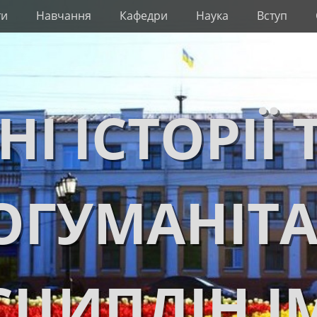
ти
Навчання
Кафедри
Наука
Вступ
НІ ІСТОРІЇ 
ОГУМАНІТ
ЦИПЛІН І