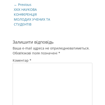
Навігація
← Previous
записів
Previous
ХХІХ НАУКОВА
post:
КОНФЕРЕНЦІЯ
МОЛОДИХ УЧЕНИХ ТА
СТУДЕНТІВ
Залишити відповідь
Ваша e-mail адреса не оприлюднюватиметься.
Обов’язкові поля позначені
*
Коментар
*