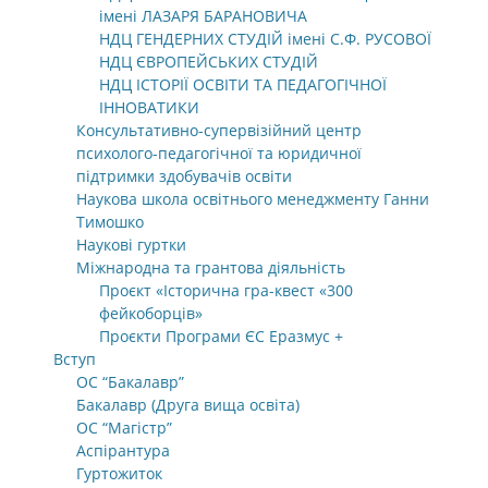
імені ЛАЗАРЯ БАРАНОВИЧА
НДЦ ГЕНДЕРНИХ СТУДІЙ імені С.Ф. РУСОВОЇ
НДЦ ЄВРОПЕЙСЬКИХ СТУДІЙ
НДЦ ІСТОРІЇ ОСВІТИ ТА ПЕДАГОГІЧНОЇ
ІННОВАТИКИ
Консультативно-супервізійний центр
психолого-педагогічної та юридичної
підтримки здобувачів освіти
Наукова школа освітнього менеджменту Ганни
Тимошко
Наукові гуртки
Міжнародна та грантова діяльність
Проєкт «Історична гра-квест «300
фейкоборців»
Проєкти Програми ЄС Еразмус +
Вступ
ОС “Бакалавр”
Бакалавр (Друга вища освіта)
ОС “Магістр”
Аспірантура
Гуртожиток