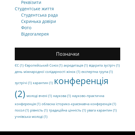
Реквізити
Студентське життя
Студентська рада
Скринька довіри
Фото
Відеогалерея
Позначки
ЄС
(1)
Європейський Союз
(1)
акредитація
(1)
відкрита зустріч
(1)
день міжнародної солідарності жінок
(1)
експертна група
(1)
конференція
зустрічі
(1)
карантин
(1)
(2)
молоді вчені
(1)
наукова
(1)
науково-практична
конференція
(1)
обласна історико-краєзнавча конференція
(1)
посол
(1)
рівність
(1)
традиційна цінність
(1)
увага карантин
(1)
учнівська молоді
(1)