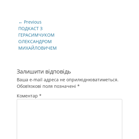
Навігація
← Previous
записів
Previous
ПОДКАСТ З
post:
ГЕРАСИМЧУКОМ
ОЛЕКСАНДРОМ
МИХАЙЛОВИЧЕМ
Залишити відповідь
Ваша e-mail адреса не оприлюднюватиметься.
Обов’язкові поля позначені
*
Коментар
*