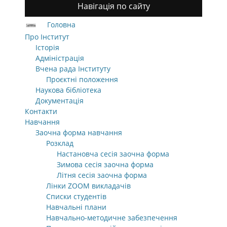
Навігація по сайту
Головна
Про Інститут
Історія
Адміністрація
Вчена рада Інституту
Проєктні положення
Наукова бібліотека
Документація
Контакти
Навчання
Заочна форма навчання
Розклад
Настановча сесія заочна форма
Зимова сесія заочна форма
Літня сесія заочна форма
Лінки ZOOM викладачів
Списки студентів
Навчальні плани
Навчально-методичне забезпечення