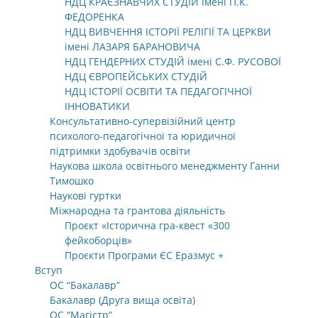
НДЦ КРАЄЗНАВЧИХ СТУДІЙ імені П.К.
ФЕДОРЕНКА
НДЦ ВИВЧЕННЯ ІСТОРІЇ РЕЛІГІЇ ТА ЦЕРКВИ
імені ЛАЗАРЯ БАРАНОВИЧА
НДЦ ГЕНДЕРНИХ СТУДІЙ імені С.Ф. РУСОВОЇ
НДЦ ЄВРОПЕЙСЬКИХ СТУДІЙ
НДЦ ІСТОРІЇ ОСВІТИ ТА ПЕДАГОГІЧНОЇ
ІННОВАТИКИ
Консультативно-супервізійний центр
психолого-педагогічної та юридичної
підтримки здобувачів освіти
Наукова школа освітнього менеджменту Ганни
Тимошко
Наукові гуртки
Міжнародна та грантова діяльність
Проєкт «Історична гра-квест «300
фейкоборців»
Проєкти Програми ЄС Еразмус +
Вступ
ОС “Бакалавр”
Бакалавр (Друга вища освіта)
ОС “Магістр”