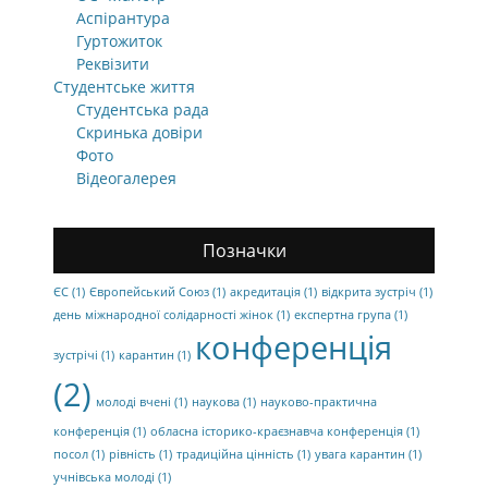
Аспірантура
Гуртожиток
Реквізити
Студентське життя
Студентська рада
Скринька довіри
Фото
Відеогалерея
Позначки
ЄС
(1)
Європейський Союз
(1)
акредитація
(1)
відкрита зустріч
(1)
день міжнародної солідарності жінок
(1)
експертна група
(1)
конференція
зустрічі
(1)
карантин
(1)
(2)
молоді вчені
(1)
наукова
(1)
науково-практична
конференція
(1)
обласна історико-краєзнавча конференція
(1)
посол
(1)
рівність
(1)
традиційна цінність
(1)
увага карантин
(1)
учнівська молоді
(1)