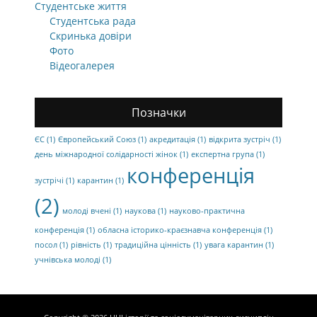
Студентське життя
Студентська рада
Скринька довіри
Фото
Відеогалерея
Позначки
ЄС
(1)
Європейський Союз
(1)
акредитація
(1)
відкрита зустріч
(1)
день міжнародної солідарності жінок
(1)
експертна група
(1)
конференція
зустрічі
(1)
карантин
(1)
(2)
молоді вчені
(1)
наукова
(1)
науково-практична
конференція
(1)
обласна історико-краєзнавча конференція
(1)
посол
(1)
рівність
(1)
традиційна цінність
(1)
увага карантин
(1)
учнівська молоді
(1)