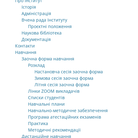
Про Інститут
Історія
Адміністрація
Вчена рада Інституту
Проєктні положення
Наукова бібліотека
Документація
Контакти
Навчання
Заочна форма навчання
Розклад
Настановча сесія заочна форма
Зимова сесія заочна форма
Літня сесія заочна форма
Лінки ZOOM викладачів
Списки студентів
Навчальні плани
Навчально-методичне забезпечення
Програма атестаційних екзаменів
Практика
Методичні рекомендації
Дистанційне навчання