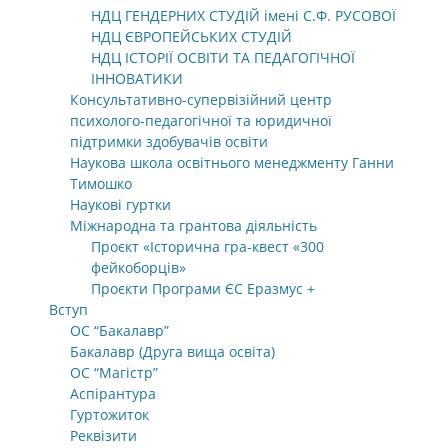
НДЦ ГЕНДЕРНИХ СТУДІЙ імені С.Ф. РУСОВОЇ
НДЦ ЄВРОПЕЙСЬКИХ СТУДІЙ
НДЦ ІСТОРІЇ ОСВІТИ ТА ПЕДАГОГІЧНОЇ
ІННОВАТИКИ
Консультативно-супервізійний центр
психолого-педагогічної та юридичної
підтримки здобувачів освіти
Наукова школа освітнього менеджменту Ганни
Тимошко
Наукові гуртки
Міжнародна та грантова діяльність
Проєкт «Історична гра-квест «300
фейкоборців»
Проєкти Програми ЄС Еразмус +
Вступ
ОС “Бакалавр”
Бакалавр (Друга вища освіта)
ОС “Магістр”
Аспірантура
Гуртожиток
Реквізити