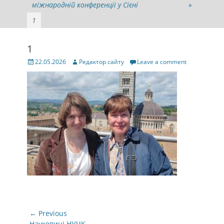
міжнародній конференції у Сієні
»
1
1
Posted
Author
22.05.2026
Редактор сайту
Leave a comment
on
Навігація
← Previous
Previous
Науковиці НУЧК