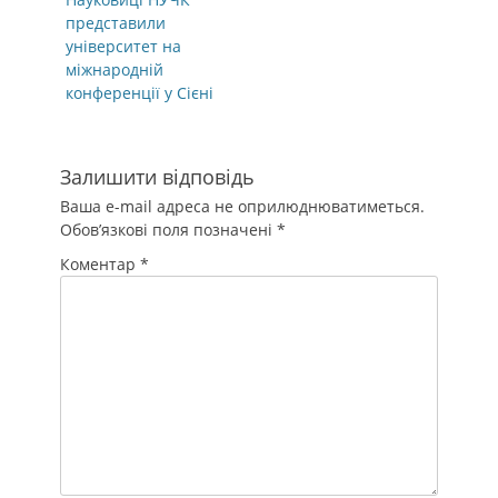
записів
post:
представили
університет на
міжнародній
конференції у Сієні
Залишити відповідь
Ваша e-mail адреса не оприлюднюватиметься.
Обов’язкові поля позначені
*
Коментар
*