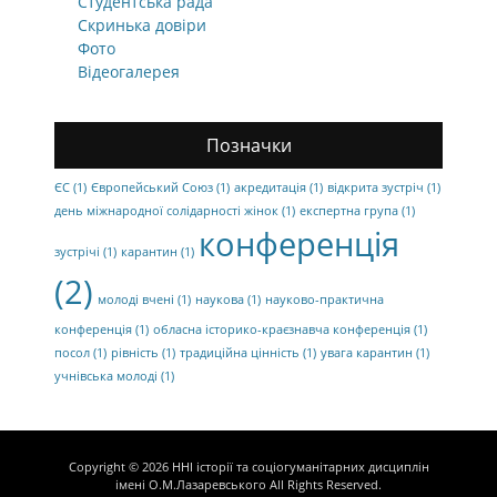
Студентська рада
Скринька довіри
Фото
Відеогалерея
Позначки
ЄС
(1)
Європейський Союз
(1)
акредитація
(1)
відкрита зустріч
(1)
день міжнародної солідарності жінок
(1)
експертна група
(1)
конференція
зустрічі
(1)
карантин
(1)
(2)
молоді вчені
(1)
наукова
(1)
науково-практична
конференція
(1)
обласна історико-краєзнавча конференція
(1)
посол
(1)
рівність
(1)
традиційна цінність
(1)
увага карантин
(1)
учнівська молоді
(1)
Copyright © 2026
ННІ історії та соціогуманітарних дисциплін
імені О.М.Лазаревського
All Rights Reserved.