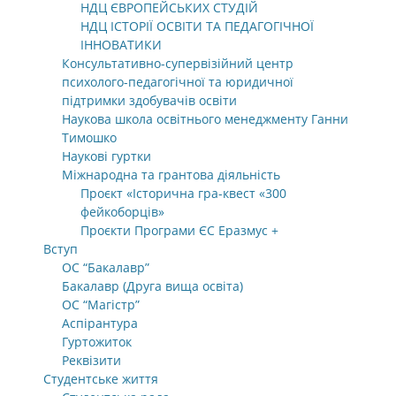
НДЦ ЄВРОПЕЙСЬКИХ СТУДІЙ
НДЦ ІСТОРІЇ ОСВІТИ ТА ПЕДАГОГІЧНОЇ
ІННОВАТИКИ
Консультативно-супервізійний центр
психолого-педагогічної та юридичної
підтримки здобувачів освіти
Наукова школа освітнього менеджменту Ганни
Тимошко
Наукові гуртки
Міжнародна та грантова діяльність
Проєкт «Історична гра-квест «300
фейкоборців»
Проєкти Програми ЄС Еразмус +
Вступ
ОС “Бакалавр”
Бакалавр (Друга вища освіта)
ОС “Магістр”
Аспірантура
Гуртожиток
Реквізити
Студентське життя