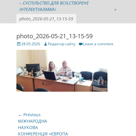
– СУСПІЛЬСТВО ДЛЯ ВСІХ,СТВОРЕНЕ
ІНТЕЛЕКТУАЛАМИ»
»
photo_2026-05-21_13-15-59
photo_2026-05-21_13-15-59
Posted
Author
28.05.2026
Редактор сайту
Leave a comment
on
Навігація
← Previous
записів
Previous
МІЖНАРОДНА
post:
НАУКОВА
КОНФЕРЕНЦІЯ «ЄВРОПА