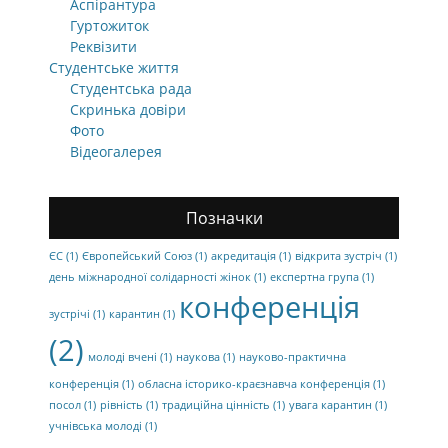
Аспірантура
Гуртожиток
Реквізити
Студентське життя
Студентська рада
Скринька довіри
Фото
Відеогалерея
Позначки
ЄС
(1)
Європейський Союз
(1)
акредитація
(1)
відкрита зустріч
(1)
день міжнародної солідарності жінок
(1)
експертна група
(1)
конференція
зустрічі
(1)
карантин
(1)
(2)
молоді вчені
(1)
наукова
(1)
науково-практична
конференція
(1)
обласна історико-краєзнавча конференція
(1)
посол
(1)
рівність
(1)
традиційна цінність
(1)
увага карантин
(1)
учнівська молоді
(1)