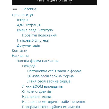
Навігація по сайту
Головна
Про Інститут
Історія
Адміністрація
Вчена рада Інституту
Проєктні положення
Наукова бібліотека
Документація
Контакти
Навчання
Заочна форма навчання
Розклад
Настановча сесія заочна форма
Зимова сесія заочна форма
Літня сесія заочна форма
Лінки ZOOM викладачів
Списки студентів
Навчальні плани
Навчально-методичне забезпечення
Програма атестаційних екзаменів