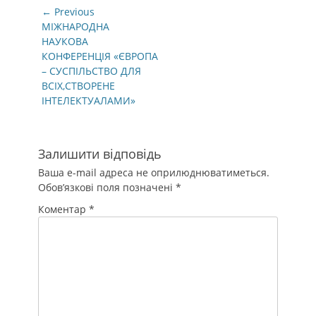
Навігація
← Previous
записів
Previous
МІЖНАРОДНА
post:
НАУКОВА
КОНФЕРЕНЦІЯ «ЄВРОПА
– СУСПІЛЬСТВО ДЛЯ
ВСІХ,СТВОРЕНЕ
ІНТЕЛЕКТУАЛАМИ»
Залишити відповідь
Ваша e-mail адреса не оприлюднюватиметься.
Обов’язкові поля позначені
*
Коментар
*