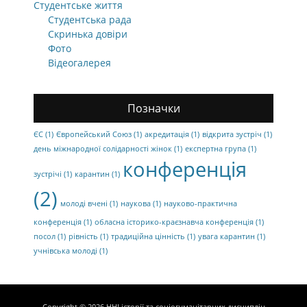
Студентське життя
Студентська рада
Скринька довіри
Фото
Відеогалерея
Позначки
ЄС
(1)
Європейський Союз
(1)
акредитація
(1)
відкрита зустріч
(1)
день міжнародної солідарності жінок
(1)
експертна група
(1)
конференція
зустрічі
(1)
карантин
(1)
(2)
молоді вчені
(1)
наукова
(1)
науково-практична
конференція
(1)
обласна історико-краєзнавча конференція
(1)
посол
(1)
рівність
(1)
традиційна цінність
(1)
увага карантин
(1)
учнівська молоді
(1)
Copyright © 2026
ННІ історії та соціогуманітарних дисциплін