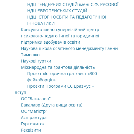
НДЦ ГЕНДЕРНИХ СТУДІЙ імені С.Ф. РУСОВОЇ
НДЦ ЄВРОПЕЙСЬКИХ СТУДІЙ
НДЦ ІСТОРІЇ ОСВІТИ ТА ПЕДАГОГІЧНОЇ
ІННОВАТИКИ
Консультативно-супервізійний центр
психолого-педагогічної та юридичної
підтримки здобувачів освіти
Наукова школа освітнього менеджменту Ганни
Тимошко
Наукові гуртки
Міжнародна та грантова діяльність
Проєкт «Історична гра-квест «300
фейкоборців»
Проєкти Програми ЄС Еразмус +
Вступ
ОС “Бакалавр”
Бакалавр (Друга вища освіта)
ОС “Магістр”
Аспірантура
Гуртожиток
Реквізити