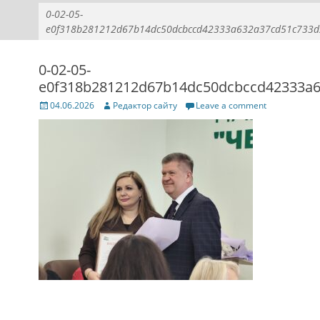
0-02-05-
e0f318b281212d67b14dc50dcbccd42333a632a37cd51c733d
0-02-05-
e0f318b281212d67b14dc50dcbccd42333a
Posted
Author
04.06.2026
Редактор сайту
Leave a comment
on