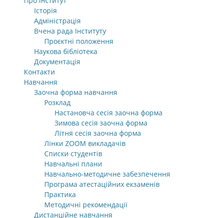
Про Інститут
Історія
Адміністрація
Вчена рада Інституту
Проєктні положення
Наукова бібліотека
Документація
Контакти
Навчання
Заочна форма навчання
Розклад
Настановча сесія заочна форма
Зимова сесія заочна форма
Літня сесія заочна форма
Лінки ZOOM викладачів
Списки студентів
Навчальні плани
Навчально-методичне забезпечення
Програма атестаційних екзаменів
Практика
Методичні рекомендації
Дистанційне навчання