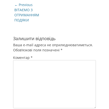
Навігація
← Previous
записів
Previous
ВІТАЄМО З
post:
ОТРИМАННЯМ
ПОДЯКИ
Залишити відповідь
Ваша e-mail адреса не оприлюднюватиметься.
Обов’язкові поля позначені
*
Коментар
*