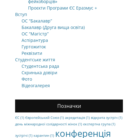
фейкоборців»
Проєкти Програми ЄС Еразмус +
Вступ
ОС “Бакалавр”
Бакалавр (Друга вища освіта)
ОС “Магістр”
Аспірантура
Гуртожиток
Реквізити
Студентське життя
Студентська рада
Скринька довіри
Фото
Відеогалерея
Позначки
ЄС
(1)
Європейський Союз
(1)
акредитація
(1)
відкрита зустріч
(1)
день міжнародної солідарності жінок
(1)
експертна група
(1)
конференція
зустрічі
(1)
карантин
(1)