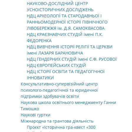
НАУКОВО-ДОСЛІДНИЙ ЦЕНТР
УСНОІСТОРИЧНИХ ДОСЛІДЖЕНЬ
НДЦ АРХЕОЛОГІЇ ТА СТАРОДАВНЬОЇ І
РАННЬОМОДЕРНОЇ ІСТОРІЇ ПІВНІЧНОГО
ЛІВОБЕРЕЖЖЯ ім. Д.Я. САМОКВАСОВА
НДЦ КРАЄЗНАВЧИХ СТУДІЙ імені П.К.
ФЕДОРЕНКА
НДЦ ВИВЧЕННЯ ІСТОРІЇ РЕЛІГІЇ ТА ЦЕРКВИ
імені ЛАЗАРЯ БАРАНОВИЧА
НДЦ ГЕНДЕРНИХ СТУДІЙ імені С.Ф. РУСОВОЇ
НДЦ ЄВРОПЕЙСЬКИХ СТУДІЙ
НДЦ ІСТОРІЇ ОСВІТИ ТА ПЕДАГОГІЧНОЇ
ІННОВАТИКИ
Консультативно-супервізійний центр
психолого-педагогічної та юридичної
підтримки здобувачів освіти
Наукова школа освітнього менеджменту Ганни
Тимошко
Наукові гуртки
Міжнародна та грантова діяльність
Проєкт «Історична гра-квест «300