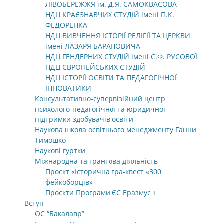
ЛІВОБЕРЕЖЖЯ ім. Д.Я. САМОКВАСОВА
НДЦ КРАЄЗНАВЧИХ СТУДІЙ імені П.К.
ФЕДОРЕНКА
НДЦ ВИВЧЕННЯ ІСТОРІЇ РЕЛІГІЇ ТА ЦЕРКВИ
імені ЛАЗАРЯ БАРАНОВИЧА
НДЦ ГЕНДЕРНИХ СТУДІЙ імені С.Ф. РУСОВОЇ
НДЦ ЄВРОПЕЙСЬКИХ СТУДІЙ
НДЦ ІСТОРІЇ ОСВІТИ ТА ПЕДАГОГІЧНОЇ
ІННОВАТИКИ
Консультативно-супервізійний центр
психолого-педагогічної та юридичної
підтримки здобувачів освіти
Наукова школа освітнього менеджменту Ганни
Тимошко
Наукові гуртки
Міжнародна та грантова діяльність
Проєкт «Історична гра-квест «300
фейкоборців»
Проєкти Програми ЄС Еразмус +
Вступ
ОС “Бакалавр”