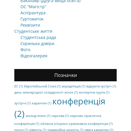
Бакалавр (Друга вища освіта)
ОС “Магістр”
Аспірантура
Гуртожиток
Реквізити
Студентське життя
Студентська рада
Скринька довіри
Фото
Відеогалерея
Позначки
ЄС
(1)
Європейський Союз
(1)
акредитація
(1)
відкрита зустріч
(1)
день міжнародної солідарності жінок
(1)
експертна група
(1)
конференція
зустрічі
(1)
карантин
(1)
(2)
молоді вчені
(1)
наукова
(1)
науково-практична
конференція
(1)
обласна історико-краєзнавча конференція
(1)
посол
(1)
рівність
(1)
традиційна цінність
(1)
увага карантин
(1)