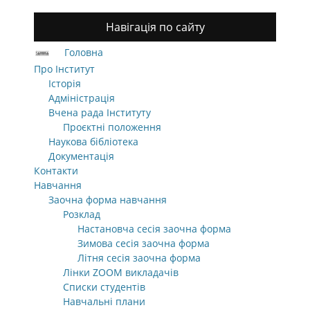
Навігація по сайту
Головна
Про Інститут
Історія
Адміністрація
Вчена рада Інституту
Проєктні положення
Наукова бібліотека
Документація
Контакти
Навчання
Заочна форма навчання
Розклад
Настановча сесія заочна форма
Зимова сесія заочна форма
Літня сесія заочна форма
Лінки ZOOM викладачів
Списки студентів
Навчальні плани