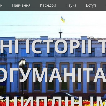
ти
Навчання
Кафедри
Наука
Вступ
НІ ІСТОРІЇ 
ОГУМАНІТ
ЦИПЛІН І