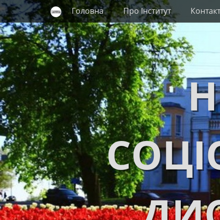
Primary Menu
Skip
Головна
Про Інститут
Контак
to
content
Н
СОЦІ
ДИС