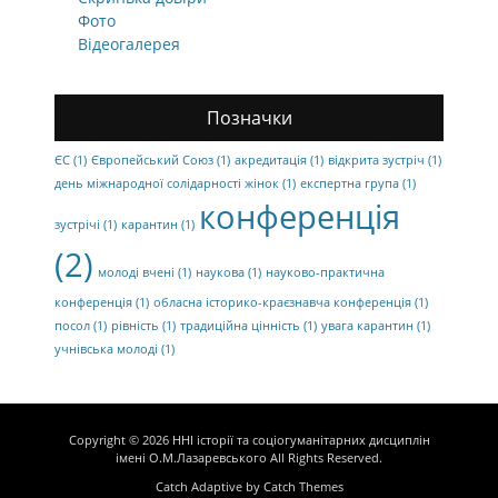
Фото
Відеогалерея
Позначки
ЄС
(1)
Європейський Союз
(1)
акредитація
(1)
відкрита зустріч
(1)
день міжнародної солідарності жінок
(1)
експертна група
(1)
конференція
зустрічі
(1)
карантин
(1)
(2)
молоді вчені
(1)
наукова
(1)
науково-практична
конференція
(1)
обласна історико-краєзнавча конференція
(1)
посол
(1)
рівність
(1)
традиційна цінність
(1)
увага карантин
(1)
учнівська молоді
(1)
Copyright © 2026
ННІ історії та соціогуманітарних дисциплін
імені О.М.Лазаревського
All Rights Reserved.
Catch Adaptive by
Catch Themes