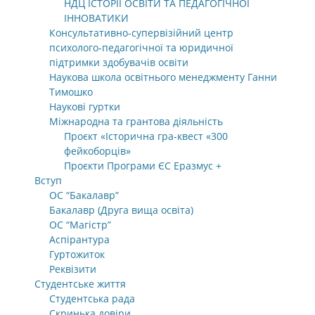
НДЦ ІСТОРІЇ ОСВІТИ ТА ПЕДАГОГІЧНОЇ
ІННОВАТИКИ
Консультативно-супервізійний центр
психолого-педагогічної та юридичної
підтримки здобувачів освіти
Наукова школа освітнього менеджменту Ганни
Тимошко
Наукові гуртки
Міжнародна та грантова діяльність
Проєкт «Історична гра-квест «300
фейкоборців»
Проєкти Програми ЄС Еразмус +
Вступ
ОС “Бакалавр”
Бакалавр (Друга вища освіта)
ОС “Магістр”
Аспірантура
Гуртожиток
Реквізити
Студентське життя
Студентська рада
Скринька довіри