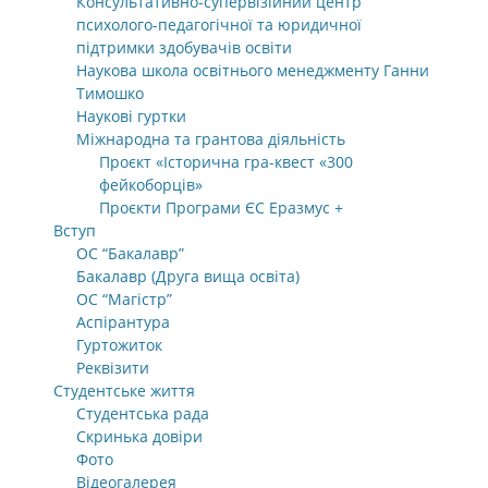
Консультативно-супервізійний центр
психолого-педагогічної та юридичної
підтримки здобувачів освіти
Наукова школа освітнього менеджменту Ганни
Тимошко
Наукові гуртки
Міжнародна та грантова діяльність
Проєкт «Історична гра-квест «300
фейкоборців»
Проєкти Програми ЄС Еразмус +
Вступ
ОС “Бакалавр”
Бакалавр (Друга вища освіта)
ОС “Магістр”
Аспірантура
Гуртожиток
Реквізити
Студентське життя
Студентська рада
Скринька довіри
Фото
Відеогалерея