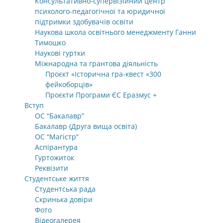
Консультативно-супервізійний центр
психолого-педагогічної та юридичної
підтримки здобувачів освіти
Наукова школа освітнього менеджменту Ганни
Тимошко
Наукові гуртки
Міжнародна та грантова діяльність
Проєкт «Історична гра-квест «300
фейкоборців»
Проєкти Програми ЄС Еразмус +
Вступ
ОС “Бакалавр”
Бакалавр (Друга вища освіта)
ОС “Магістр”
Аспірантура
Гуртожиток
Реквізити
Студентське життя
Студентська рада
Скринька довіри
Фото
Відеогалерея