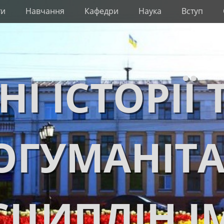
ти
Навчання
Кафедри
Наука
Вступ
НІ ІСТОРІЇ 
ОГУМАНІТ
ЦИПЛІН І