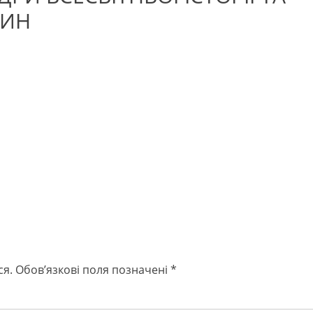
СИН
ся.
Обов’язкові поля позначені
*