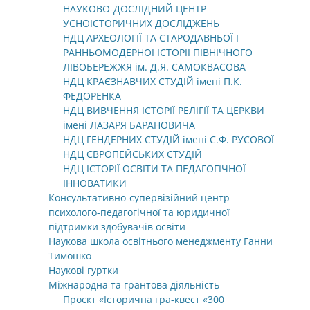
НАУКОВО-ДОСЛІДНИЙ ЦЕНТР
УСНОІСТОРИЧНИХ ДОСЛІДЖЕНЬ
НДЦ АРХЕОЛОГІЇ ТА СТАРОДАВНЬОЇ І
РАННЬОМОДЕРНОЇ ІСТОРІЇ ПІВНІЧНОГО
ЛІВОБЕРЕЖЖЯ ім. Д.Я. САМОКВАСОВА
НДЦ КРАЄЗНАВЧИХ СТУДІЙ імені П.К.
ФЕДОРЕНКА
НДЦ ВИВЧЕННЯ ІСТОРІЇ РЕЛІГІЇ ТА ЦЕРКВИ
імені ЛАЗАРЯ БАРАНОВИЧА
НДЦ ГЕНДЕРНИХ СТУДІЙ імені С.Ф. РУСОВОЇ
НДЦ ЄВРОПЕЙСЬКИХ СТУДІЙ
НДЦ ІСТОРІЇ ОСВІТИ ТА ПЕДАГОГІЧНОЇ
ІННОВАТИКИ
Консультативно-супервізійний центр
психолого-педагогічної та юридичної
підтримки здобувачів освіти
Наукова школа освітнього менеджменту Ганни
Тимошко
Наукові гуртки
Міжнародна та грантова діяльність
Проєкт «Історична гра-квест «300