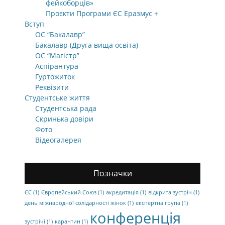
фейкоборців»
Проєкти Програми ЄС Еразмус +
Вступ
ОС “Бакалавр”
Бакалавр (Друга вища освіта)
ОС “Магістр”
Аспірантура
Гуртожиток
Реквізити
Студентське життя
Студентська рада
Скринька довіри
Фото
Відеогалерея
Позначки
ЄС
(1)
Європейський Союз
(1)
акредитація
(1)
відкрита зустріч
(1)
день міжнародної солідарності жінок
(1)
експертна група
(1)
конференція
зустрічі
(1)
карантин
(1)