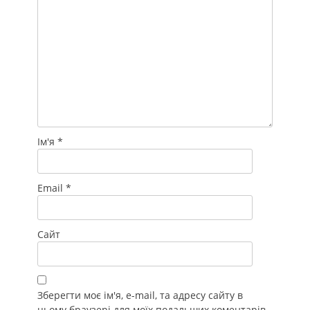
Ім'я
*
Email
*
Сайт
Зберегти моє ім'я, e-mail, та адресу сайту в
цьому браузері для моїх подальших коментарів.