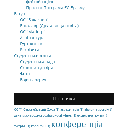
фейкоборців»
Проєкти Програми ЄС Еразмус +
Вступ
ОС “Бакалавр”
Бакалавр (Друга вища освіта)
ОС “Магістр”
Аспірантура
Гуртожиток
Реквізити
Студентське життя
Студентська рада
Скринька довіри
Фото
Відеогалерея
Позначки
ЄС
(1)
Європейський Союз
(1)
акредитація
(1)
відкрита зустріч
(1)
день міжнародної солідарності жінок
(1)
експертна група
(1)
конференція
зустрічі
(1)
карантин
(1)