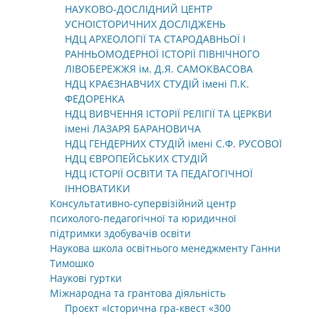
НАУКОВО-ДОСЛІДНИЙ ЦЕНТР
УСНОІСТОРИЧНИХ ДОСЛІДЖЕНЬ
НДЦ АРХЕОЛОГІЇ ТА СТАРОДАВНЬОЇ І
РАННЬОМОДЕРНОЇ ІСТОРІЇ ПІВНІЧНОГО
ЛІВОБЕРЕЖЖЯ ім. Д.Я. САМОКВАСОВА
НДЦ КРАЄЗНАВЧИХ СТУДІЙ імені П.К.
ФЕДОРЕНКА
НДЦ ВИВЧЕННЯ ІСТОРІЇ РЕЛІГІЇ ТА ЦЕРКВИ
імені ЛАЗАРЯ БАРАНОВИЧА
НДЦ ГЕНДЕРНИХ СТУДІЙ імені С.Ф. РУСОВОЇ
НДЦ ЄВРОПЕЙСЬКИХ СТУДІЙ
НДЦ ІСТОРІЇ ОСВІТИ ТА ПЕДАГОГІЧНОЇ
ІННОВАТИКИ
Консультативно-супервізійний центр
психолого-педагогічної та юридичної
підтримки здобувачів освіти
Наукова школа освітнього менеджменту Ганни
Тимошко
Наукові гуртки
Міжнародна та грантова діяльність
Проєкт «Історична гра-квест «300