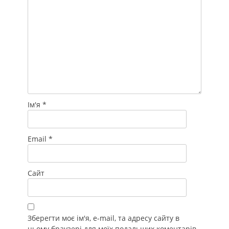
Ім'я
*
Email
*
Сайт
Зберегти моє ім'я, e-mail, та адресу сайту в
цьому браузері для моїх подальших коментарів.