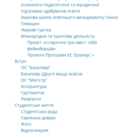
психолого-педагогічної та юридичної
підтримки здобувачів освіти
Наукова школа освітнього менеджменту Ганни
Тимошко
Наукові гуртки
Міжнародна та грантова діяльність
Проєкт «Історична гра-квест «300
фейкоборців»
Проєкти Програми ЄС Еразмус +
Вступ
ОС “Бакалавр”
Бакалавр (Друга вища освіта)
ОС “Магістр”
Аспірантура
Гуртожиток
Реквізити
Студентське життя
Студентська рада
Скринька довіри
Фото
Відеогалерея