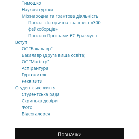
Тимошко
Наукові гуртки
Міжнародна та грантова діяльність
Проєкт «Історична гра-квест «300
фейкоборців»
Проєкти Програми ЄС Еразмус +
Вступ
ОС “Бакалавр”
Бакалавр (Друга вища освіта)
ОС “Магістр”
Аспірантура
Гуртожиток
Реквізити
Студентське життя
Студентська рада
Скринька довіри
Фото
Відеогалерея
Позначки