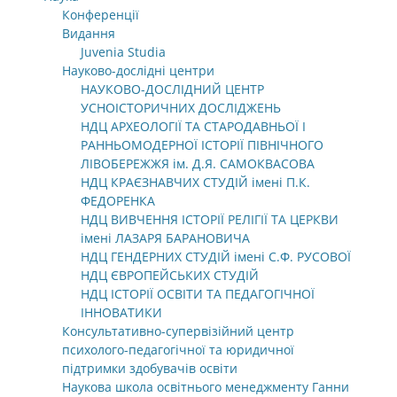
Конференції
Видання
Juvenia Studia
Науково-дослідні центри
НАУКОВО-ДОСЛІДНИЙ ЦЕНТР
УСНОІСТОРИЧНИХ ДОСЛІДЖЕНЬ
НДЦ АРХЕОЛОГІЇ ТА СТАРОДАВНЬОЇ І
РАННЬОМОДЕРНОЇ ІСТОРІЇ ПІВНІЧНОГО
ЛІВОБЕРЕЖЖЯ ім. Д.Я. САМОКВАСОВА
НДЦ КРАЄЗНАВЧИХ СТУДІЙ імені П.К.
ФЕДОРЕНКА
НДЦ ВИВЧЕННЯ ІСТОРІЇ РЕЛІГІЇ ТА ЦЕРКВИ
імені ЛАЗАРЯ БАРАНОВИЧА
НДЦ ГЕНДЕРНИХ СТУДІЙ імені С.Ф. РУСОВОЇ
НДЦ ЄВРОПЕЙСЬКИХ СТУДІЙ
НДЦ ІСТОРІЇ ОСВІТИ ТА ПЕДАГОГІЧНОЇ
ІННОВАТИКИ
Консультативно-супервізійний центр
психолого-педагогічної та юридичної
підтримки здобувачів освіти
Наукова школа освітнього менеджменту Ганни