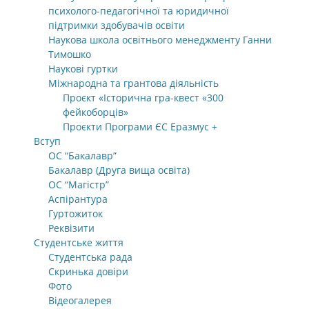
психолого-педагогічної та юридичної
підтримки здобувачів освіти
Наукова школа освітнього менеджменту Ганни
Тимошко
Наукові гуртки
Міжнародна та грантова діяльність
Проєкт «Історична гра-квест «300
фейкоборців»
Проєкти Програми ЄС Еразмус +
Вступ
ОС “Бакалавр”
Бакалавр (Друга вища освіта)
ОС “Магістр”
Аспірантура
Гуртожиток
Реквізити
Студентське життя
Студентська рада
Скринька довіри
Фото
Відеогалерея