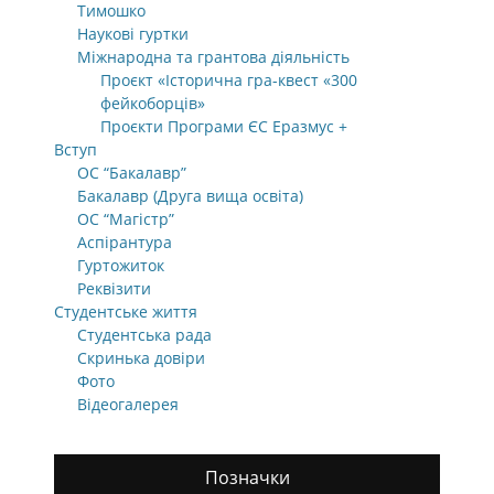
Тимошко
Наукові гуртки
Міжнародна та грантова діяльність
Проєкт «Історична гра-квест «300
фейкоборців»
Проєкти Програми ЄС Еразмус +
Вступ
ОС “Бакалавр”
Бакалавр (Друга вища освіта)
ОС “Магістр”
Аспірантура
Гуртожиток
Реквізити
Студентське життя
Студентська рада
Скринька довіри
Фото
Відеогалерея
Позначки