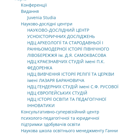
Конференції
Видання
Juvenia Studia
Науково-дослідні центри
НАУКОВО-ДОСЛІДНИЙ ЦЕНТР
УСНОІСТОРИЧНИХ ДОСЛІДЖЕНЬ
НДЦ АРХЕОЛОГІЇ ТА СТАРОДАВНЬОЇ І
РАННЬОМОДЕРНОЇ ІСТОРІЇ ПІВНІЧНОГО
ЛІВОБЕРЕЖЖЯ ім. Д.Я. САМОКВАСОВА
НДЦ КРАЄЗНАВЧИХ СТУДІЙ імені П.К.
ФЕДОРЕНКА
НДЦ ВИВЧЕННЯ ІСТОРІЇ РЕЛІГІЇ ТА ЦЕРКВИ
імені ЛАЗАРЯ БАРАНОВИЧА
НДЦ ГЕНДЕРНИХ СТУДІЙ імені С.Ф. РУСОВОЇ
НДЦ ЄВРОПЕЙСЬКИХ СТУДІЙ
НДЦ ІСТОРІЇ ОСВІТИ ТА ПЕДАГОГІЧНОЇ
ІННОВАТИКИ
Консультативно-супервізійний центр
психолого-педагогічної та юридичної
підтримки здобувачів освіти
Наукова школа освітнього менеджменту Ганни