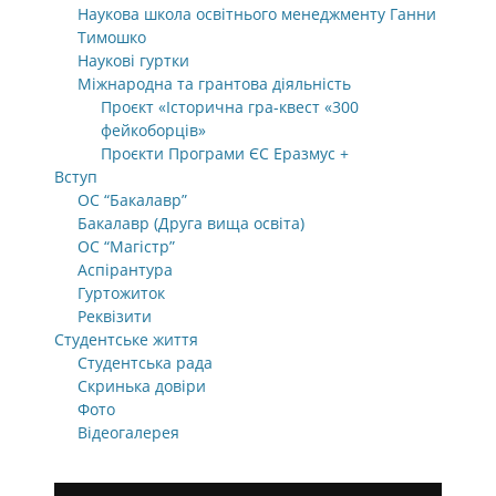
Наукова школа освітнього менеджменту Ганни
Тимошко
Наукові гуртки
Міжнародна та грантова діяльність
Проєкт «Історична гра-квест «300
фейкоборців»
Проєкти Програми ЄС Еразмус +
Вступ
ОС “Бакалавр”
Бакалавр (Друга вища освіта)
ОС “Магістр”
Аспірантура
Гуртожиток
Реквізити
Студентське життя
Студентська рада
Скринька довіри
Фото
Відеогалерея