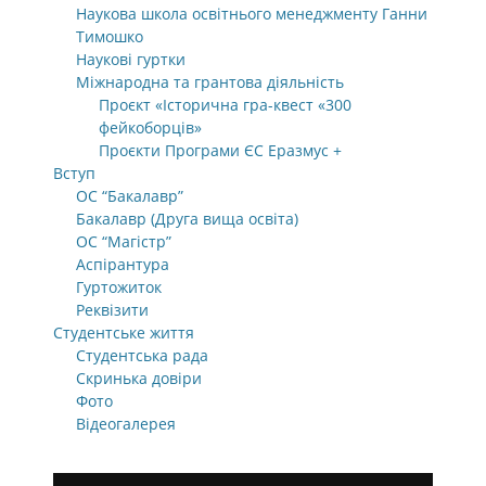
Наукова школа освітнього менеджменту Ганни
Тимошко
Наукові гуртки
Міжнародна та грантова діяльність
Проєкт «Історична гра-квест «300
фейкоборців»
Проєкти Програми ЄС Еразмус +
Вступ
ОС “Бакалавр”
Бакалавр (Друга вища освіта)
ОС “Магістр”
Аспірантура
Гуртожиток
Реквізити
Студентське життя
Студентська рада
Скринька довіри
Фото
Відеогалерея