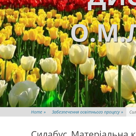
О.М.
Home
»
Забезпечення освітнього процесу
»
Сил
Силабус_Матеріальна ку