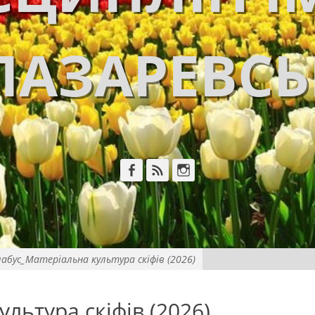
ЛАЗАРЕВС
Facebook
Feed
Instagram
абус_Матеріальна культура скіфів (2026)
льтура скіфів (2026)