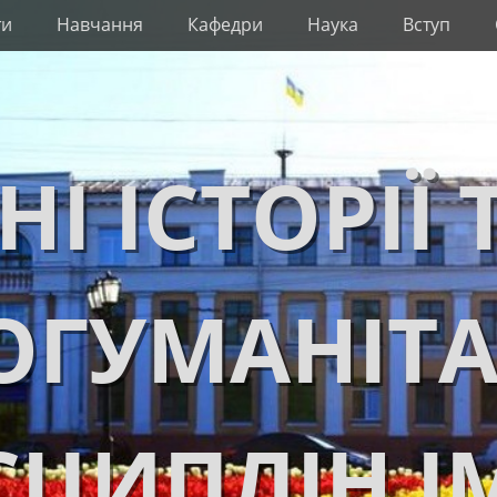
ти
Навчання
Кафедри
Наука
Вступ
НІ ІСТОРІЇ 
ОГУМАНІТ
ЦИПЛІН І