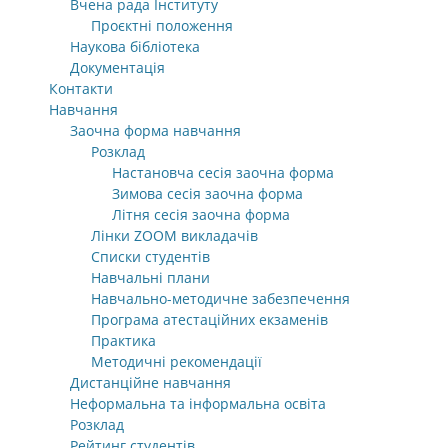
Вчена рада Інституту
Проєктні положення
Наукова бібліотека
Документація
Контакти
Навчання
Заочна форма навчання
Розклад
Настановча сесія заочна форма
Зимова сесія заочна форма
Літня сесія заочна форма
Лінки ZOOM викладачів
Списки студентів
Навчальні плани
Навчально-методичне забезпечення
Програма атестаційних екзаменів
Практика
Методичні рекомендації
Дистанційне навчання
Неформальна та інформальна освіта
Розклад
Рейтинг студентів