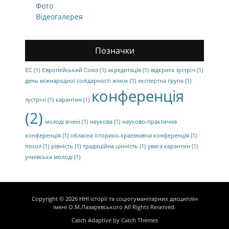
Фото
Відеогалерея
Позначки
ЄС
(1)
Європейський Союз
(1)
акредитація
(1)
відкрита зустріч
(1)
день міжнародної солідарності жінок
(1)
експертна група
(1)
конференція
зустрічі
(1)
карантин
(1)
(2)
молоді вчені
(1)
наукова
(1)
науково-практична
конференція
(1)
обласна історико-краєзнавча конференція
(1)
посол
(1)
рівність
(1)
традиційна цінність
(1)
увага карантин
(1)
учнівська молоді
(1)
Copyright © 2026
ННІ історії та соціогуманітарних дисциплін
імені О.М.Лазаревського
All Rights Reserved.
Catch Adaptive by
Catch Themes