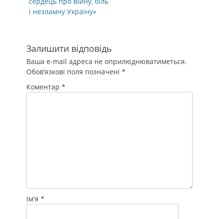
сердець про війну, біль
і незламну Україну»
Залишити відповідь
Ваша e-mail адреса не оприлюднюватиметься.
Обов’язкові поля позначені
*
Коментар
*
Ім'я
*