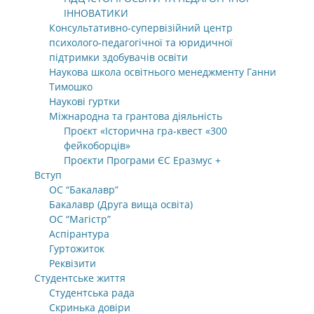
ІННОВАТИКИ
Консультативно-супервізійний центр
психолого-педагогічної та юридичної
підтримки здобувачів освіти
Наукова школа освітнього менеджменту Ганни
Тимошко
Наукові гуртки
Міжнародна та грантова діяльність
Проєкт «Історична гра-квест «300
фейкоборців»
Проєкти Програми ЄС Еразмус +
Вступ
ОС “Бакалавр”
Бакалавр (Друга вища освіта)
ОС “Магістр”
Аспірантура
Гуртожиток
Реквізити
Студентське життя
Студентська рада
Скринька довіри