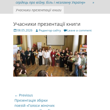
сердець про війну, біль і незламну Україну»
»
Учасники презентації книги
Учасники презентації книги
Posted
Author
08.05.2026
Редактор сайту
Leave a comment
on
Навігація
← Previous
записів
Previous
Презентація збірки
post:
поезій «Голоси жіночих