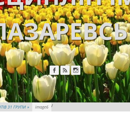
ЛАЗАРЕВС
Facebook
Feed
Instagram
/
ТІВ 31 ГРУПИ
»
image6