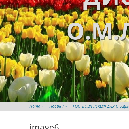
О.М.
Home
»
Новини
»
ГОСТЬОВА ЛЕКЦІЯ ДЛЯ СТУДЕН
image6