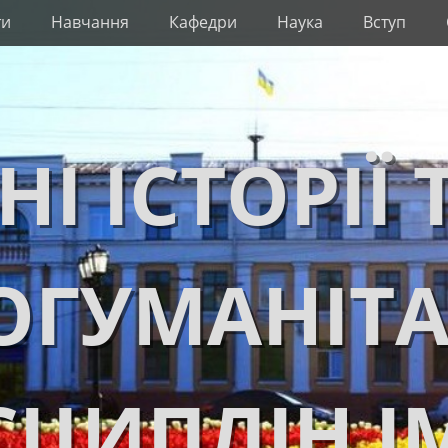
ти
Навчання
Кафедри
Наука
Вступ
НІ ІСТОРІЇ 
ОГУМАНІТ
ЦИПЛІН І