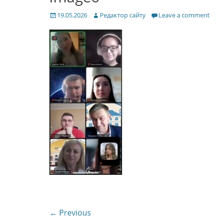
Posted
Author
19.05.2026
Редактор сайту
Leave a comment
on
Навігація
← Previous