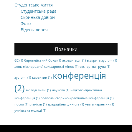
Студентське життя
Студентська рада
Скринька довіри
Фото
Відеогалерея
Позначки
ЄС
(1)
Європейський Союз
(1)
акредитація
(1)
відкрита зустріч
(1)
день міжнародної солідарності жінок
(1)
експертна група
(1)
конференція
зустрічі
(1)
карантин
(1)
(2)
молоді вчені
(1)
наукова
(1)
науково-практична
конференція
(1)
обласна історико-краєзнавча конференція
(1)
посол
(1)
рівність
(1)
традиційна цінність
(1)
увага карантин
(1)
учнівська молоді
(1)