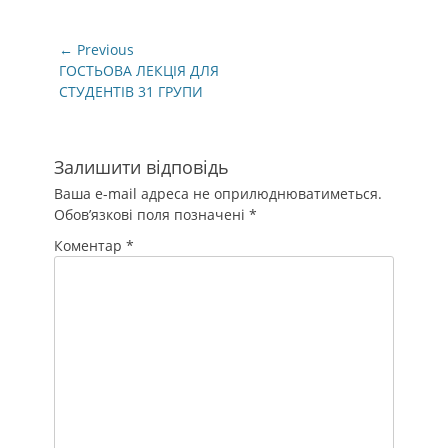
Навігація
← Previous
записів
Previous
ГОСТЬОВА ЛЕКЦІЯ ДЛЯ
post:
СТУДЕНТІВ 31 ГРУПИ
Залишити відповідь
Ваша e-mail адреса не оприлюднюватиметься.
Обов’язкові поля позначені
*
Коментар
*