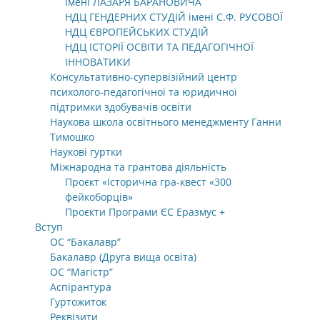
імені ЛАЗАРЯ БАРАНОВИЧА
НДЦ ГЕНДЕРНИХ СТУДІЙ імені С.Ф. РУСОВОЇ
НДЦ ЄВРОПЕЙСЬКИХ СТУДІЙ
НДЦ ІСТОРІЇ ОСВІТИ ТА ПЕДАГОГІЧНОЇ
ІННОВАТИКИ
Консультативно-супервізійний центр
психолого-педагогічної та юридичної
підтримки здобувачів освіти
Наукова школа освітнього менеджменту Ганни
Тимошко
Наукові гуртки
Міжнародна та грантова діяльність
Проєкт «Історична гра-квест «300
фейкоборців»
Проєкти Програми ЄС Еразмус +
Вступ
ОС “Бакалавр”
Бакалавр (Друга вища освіта)
ОС “Магістр”
Аспірантура
Гуртожиток
Реквізити