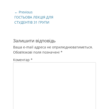
Навігація
← Previous
записів
Previous
ГОСТЬОВА ЛЕКЦІЯ ДЛЯ
post:
СТУДЕНТІВ 31 ГРУПИ
Залишити відповідь
Ваша e-mail адреса не оприлюднюватиметься.
Обов’язкові поля позначені
*
Коментар
*