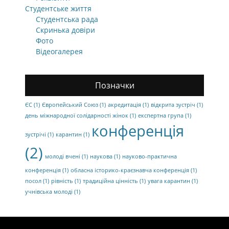
Студентське життя
Студентська рада
Скринька довіри
Фото
Відеогалерея
Позначки
ЄС
(1)
Європейський Союз
(1)
акредитація
(1)
відкрита зустріч
(1)
день міжнародної солідарності жінок
(1)
експертна група
(1)
конференція
зустрічі
(1)
карантин
(1)
(2)
молоді вчені
(1)
наукова
(1)
науково-практична
конференція
(1)
обласна історико-краєзнавча конференція
(1)
посол
(1)
рівність
(1)
традиційна цінність
(1)
увага карантин
(1)
учнівська молоді
(1)