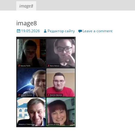
image8
image8
Posted
Author
19.05.2026
Редактор сайту
Leave a comment
on