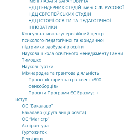
імені ЛАЗАРЯ БАРАНОВИЧА
НДЦ ГЕНДЕРНИХ СТУДІЙ імені С.Ф. РУСОВОЇ
НДЦ ЄВРОПЕЙСЬКИХ СТУДІЙ
НДЦ ІСТОРІЇ ОСВІТИ ТА ПЕДАГОГІЧНОЇ
ІННОВАТИКИ
Консультативно-супервізійний центр
психолого-педагогічної та юридичної
підтримки здобувачів освіти
Наукова школа освітнього менеджменту Ганни
Тимошко
Наукові гуртки
Міжнародна та грантова діяльність
Проєкт «Історична гра-квест «300
фейкоборців»
Проєкти Програми ЄС Еразмус +
Вступ
ОС “Бакалавр”
Бакалавр (Друга вища освіта)
ОС “Магістр”
Аспірантура
Гуртожиток
Реквізити