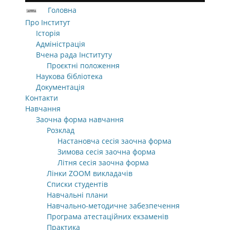
Головна
Про Інститут
Історія
Адміністрація
Вчена рада Інституту
Проєктні положення
Наукова бібліотека
Документація
Контакти
Навчання
Заочна форма навчання
Розклад
Настановча сесія заочна форма
Зимова сесія заочна форма
Літня сесія заочна форма
Лінки ZOOM викладачів
Списки студентів
Навчальні плани
Навчально-методичне забезпечення
Програма атестаційних екзаменів
Практика