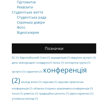
Гуртожиток
Реквізити
Студентське життя
Студентська рада
Скринька довіри
Фото
Відеогалерея
Позначки
ЄС
(1)
Європейський Союз
(1)
акредитація
(1)
відкрита зустріч
(1)
день міжнародної солідарності жінок
(1)
експертна група
(1)
конференція
зустрічі
(1)
карантин
(1)
(2)
молоді вчені
(1)
наукова
(1)
науково-практична
конференція
(1)
обласна історико-краєзнавча конференція
(1)
посол
(1)
рівність
(1)
традиційна цінність
(1)
увага карантин
(1)
учнівська молоді
(1)