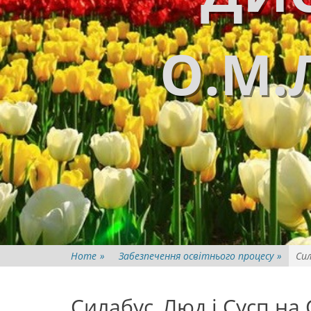
О.М.
Home
»
Забезпечення освітнього процесу
»
Сил
Силабус_Люд і Сусп на 