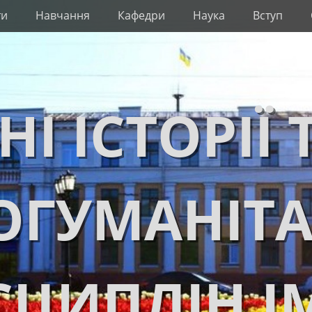
ти
Навчання
Кафедри
Наука
Вступ
НІ ІСТОРІЇ 
ОГУМАНІТ
ЦИПЛІН І