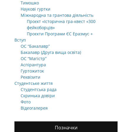
Тимошко
Наукові гуртки
Міжнародна та грантова діяльність
Проєкт «Історична гра-квест «300
фейкоборців»
Проєкти Програми ЄС Еразмус +
Вступ
ОС “Бакалавр”
Бакалавр (Друга вища освіта)
ОС “Магістр”
Аспірантура
Гуртожиток
Реквізити
Студентське життя
Студентська рада
Скринька довіри
Фото
Відеогалерея
Позначки