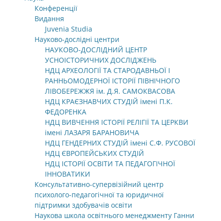
Конференції
Видання
Juvenia Studia
Науково-дослідні центри
НАУКОВО-ДОСЛІДНИЙ ЦЕНТР
УСНОІСТОРИЧНИХ ДОСЛІДЖЕНЬ
НДЦ АРХЕОЛОГІЇ ТА СТАРОДАВНЬОЇ І
РАННЬОМОДЕРНОЇ ІСТОРІЇ ПІВНІЧНОГО
ЛІВОБЕРЕЖЖЯ ім. Д.Я. САМОКВАСОВА
НДЦ КРАЄЗНАВЧИХ СТУДІЙ імені П.К.
ФЕДОРЕНКА
НДЦ ВИВЧЕННЯ ІСТОРІЇ РЕЛІГІЇ ТА ЦЕРКВИ
імені ЛАЗАРЯ БАРАНОВИЧА
НДЦ ГЕНДЕРНИХ СТУДІЙ імені С.Ф. РУСОВОЇ
НДЦ ЄВРОПЕЙСЬКИХ СТУДІЙ
НДЦ ІСТОРІЇ ОСВІТИ ТА ПЕДАГОГІЧНОЇ
ІННОВАТИКИ
Консультативно-супервізійний центр
психолого-педагогічної та юридичної
підтримки здобувачів освіти
Наукова школа освітнього менеджменту Ганни