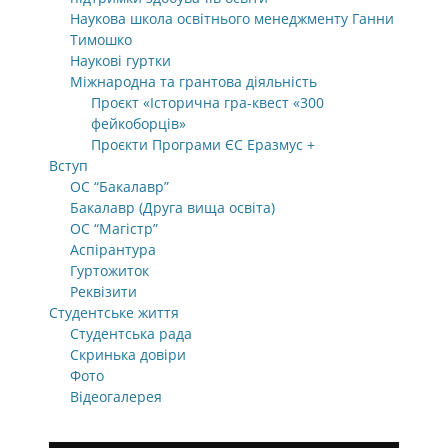
Наукова школа освітнього менеджменту Ганни
Тимошко
Наукові гуртки
Міжнародна та грантова діяльність
Проєкт «Історична гра-квест «300
фейкоборців»
Проєкти Програми ЄС Еразмус +
Вступ
ОС “Бакалавр”
Бакалавр (Друга вища освіта)
ОС “Магістр”
Аспірантура
Гуртожиток
Реквізити
Студентське життя
Студентська рада
Скринька довіри
Фото
Відеогалерея