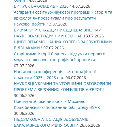
Олега
14.07.2026
ВИПУСК БАКАЛАВРІВ – 2026
14.07.2026
Аспіранти освітньо-наукової програми «Історія та
археологія» прозвітували про результати
наукової роботи
13.07.2026
ВИВЧАЮЧИ СПАДЩИНУ СЕДНЕВА: ВИЇЗНИЙ
НАУКОВО-МЕТОДИЧНИЙ СЕМІНАР
13.07.2026
ЩИРО ВІТАЄМО НАШИХ КОЛЕГ ІЗ ЗАСЛУЖЕНИМИ
ВІДЗНАКАМИ !
07.07.2026
Сторінками історії Седнева: підсумки першого
модуля польової етнографічної практики
07.07.2026
Настановча конференція з етнографічної
практики 2025 – 2026 н.р.
06.07.2026
НАУКОВЦІ УКРАЇНИ ТА УГОРЩИНИ ОБГОВОРИЛИ
ПРОБЛЕМИ ЗБРОЙНИХ КОНФЛІКТІВ У ЄВРОПІ
30.06.2026
Поетичні збірки авторок із Михайло-
Коцюбинського поповнили бібліотеку НУЧК
30.06.2026
ПІДСУМКОВА АТЕСТАЦІЯ ЗДОБУВАЧІВ
БАКАЛАВРСЬКОГО РІВНЯ ОСВІТИ
26.06.2026