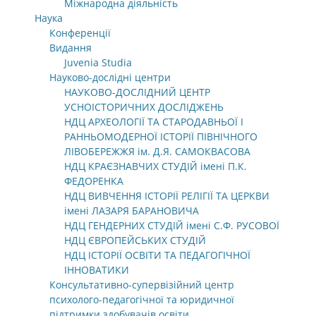
Міжнародна діяльність
Наука
Конференції
Видання
Juvenia Studia
Науково-дослідні центри
НАУКОВО-ДОСЛІДНИЙ ЦЕНТР
УСНОІСТОРИЧНИХ ДОСЛІДЖЕНЬ
НДЦ АРХЕОЛОГІЇ ТА СТАРОДАВНЬОЇ І
РАННЬОМОДЕРНОЇ ІСТОРІЇ ПІВНІЧНОГО
ЛІВОБЕРЕЖЖЯ ім. Д.Я. САМОКВАСОВА
НДЦ КРАЄЗНАВЧИХ СТУДІЙ імені П.К.
ФЕДОРЕНКА
НДЦ ВИВЧЕННЯ ІСТОРІЇ РЕЛІГІЇ ТА ЦЕРКВИ
імені ЛАЗАРЯ БАРАНОВИЧА
НДЦ ГЕНДЕРНИХ СТУДІЙ імені С.Ф. РУСОВОЇ
НДЦ ЄВРОПЕЙСЬКИХ СТУДІЙ
НДЦ ІСТОРІЇ ОСВІТИ ТА ПЕДАГОГІЧНОЇ
ІННОВАТИКИ
Консультативно-супервізійний центр
психолого-педагогічної та юридичної
підтримки здобувачів освіти